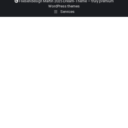
Fliesendesign Martin 2025 Dream-Theme — truly
premium
WordPress themes
Services