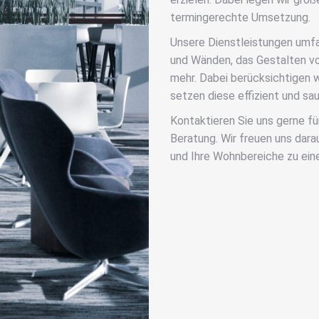
termingerechte Umsetzung.
Unsere Dienstleistungen umf
und Wänden, das Gestalten vo
mehr. Dabei berücksichtigen w
setzen diese effizient und sa
Kontaktieren Sie uns gerne fü
Beratung. Wir freuen uns dara
und Ihre Wohnbereiche zu ein